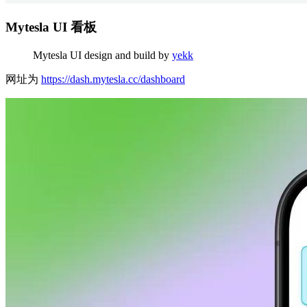
Mytesla UI 看板
Mytesla UI design and build by
yekk
网址为
https://dash.mytesla.cc/dashboard